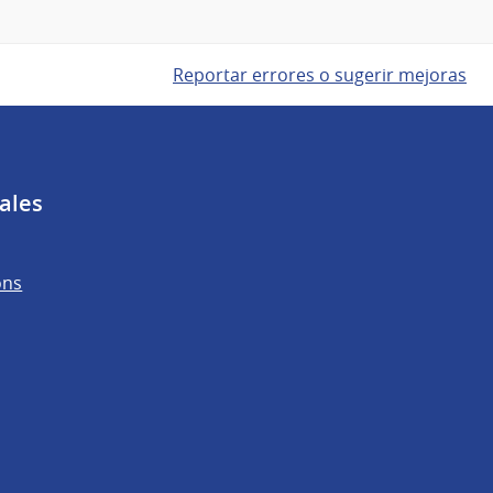
Reportar errores o sugerir mejoras
ales
ons