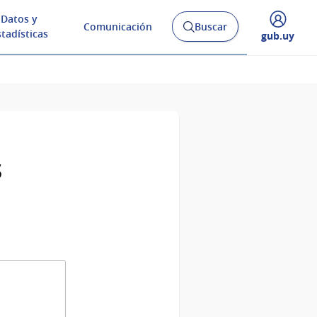
Datos y
Comunicación
Buscar
Abrir
stadísticas
Desplegar
gub.uy
buscador
menú
y
de
s