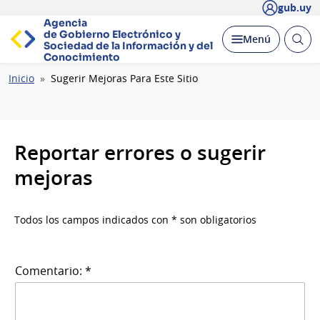
gub.uy
Agencia
de Gobierno Electrónico y
Abrir
Desplegar
Menú
Sociedad de la
Información y del
busc
Conocimiento
Ruta
Inicio
Sugerir Mejoras Para Este Sitio
de
navegación
Reportar errores o sugerir
mejoras
Todos los campos indicados con * son obligatorios
Comentario: *