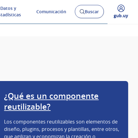
Datos y
Comunicación
Buscar
Abrir
stadísticas
Desplegar
gub.uy
buscador
menú
y
de
¿Qué es un componente
reutilizable?
Los componentes reutilizables son elementos de
diseño, plugins, procesos y plantillas, entre otros,
que agilizan y economizan la creación o