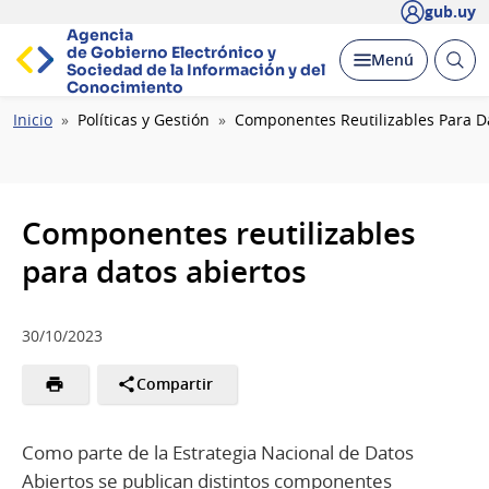
gub.uy
Agencia
de Gobierno Electrónico y
Abrir
Desplegar
Menú
Sociedad de la
Información y del
busc
Conocimiento
Ruta
Inicio
Políticas y Gestión
Componentes Reutilizables Para D
de
navegación
Componentes reutilizables
para datos abiertos
30/10/2023
Compartir
Como parte de la Estrategia Nacional de Datos
Abiertos se publican distintos componentes