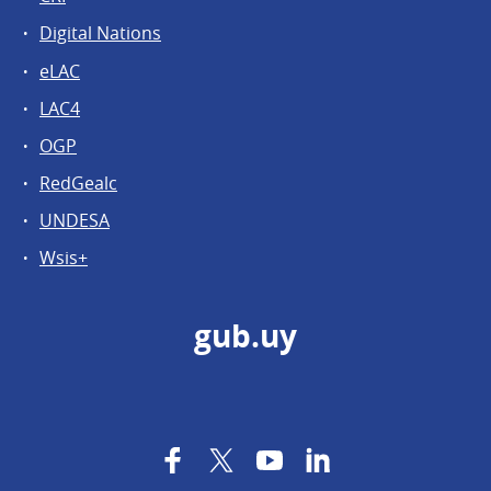
Digital Nations
eLAC
LAC4
OGP
RedGealc
UNDESA
Wsis+
gub.uy
Facebook
Twitter
YouTube
LinkedIn