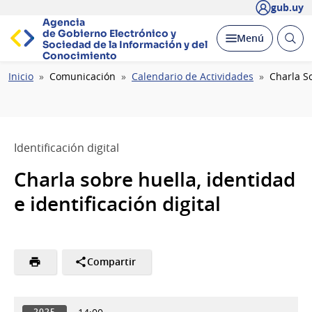
gub.uy
Agencia
de Gobierno Electrónico y
Abrir
Desplegar
Menú
Sociedad de la
Información y del
busc
Conocimiento
Ruta
Inicio
Comunicación
Calendario de Actividades
Charla So
de
navegación
Identificación digital
Charla sobre huella, identidad
e identificación digital
Compartir
2025