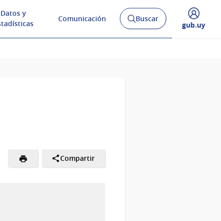
Datos y
Comunicación
Buscar
Abrir
stadísticas
Desplegar
gub.uy
buscador
menú
y
de
Compartir