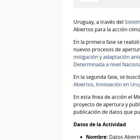
01
de
Mar
Uruguay, a través del
Sistem
del
Abiertos para la acción climá
2023
En la primera fase se realiz
nuevos procesos de apertura
mitigación y adaptación ant
Determinada a nivel Nacion
En la segunda fase, se busc
Abiertos, Innovación en Uru
En esta línea de acción el M
proyecto de apertura y publ
publicación de datos que pue
Datos de la Actividad
Nombre:
Datos Abierto