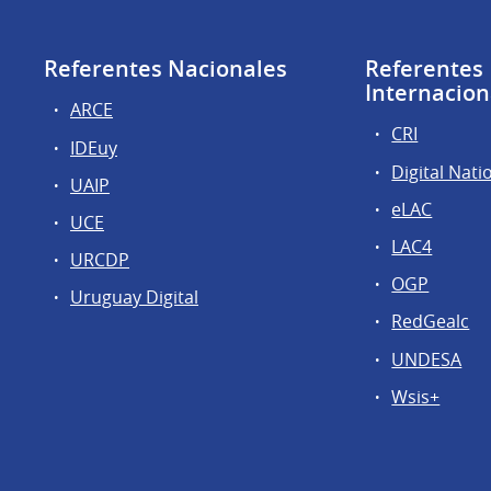
Referentes Nacionales
Referentes
Internacion
ARCE
CRI
IDEuy
Digital Nati
UAIP
eLAC
UCE
LAC4
URCDP
OGP
Uruguay Digital
RedGealc
UNDESA
Wsis+