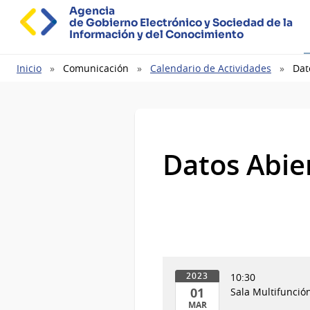
Agencia
de Gobierno Electrónico y Sociedad de la
Información y del Conocimiento
Ruta
Inicio
Comunicación
Calendario de Actividades
Dat
de
navegación
Datos Abie
10:30
2023
01
Sala Multifunción
MAR