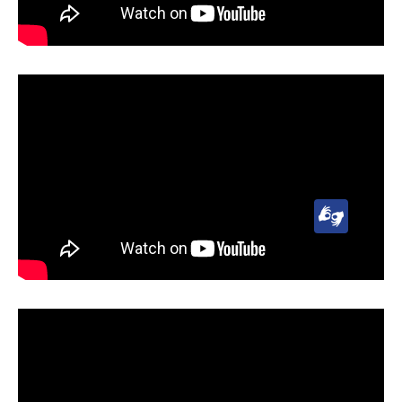
Señas
Uruguaya
(LSU)
Lengua
de
Señas
Uruguaya
(LSU)