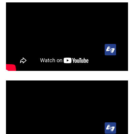
Lengua
de
Señas
Uruguaya
(LSU)
Lengua
de