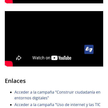
Uruguaya
(LSU)
Lengua
de
Señas
Uruguaya
(LSU)
Enlaces
Acceder a la campaña “Construir ciudadanía en
entornos digitales”
Acceder a la campaña “Uso de internet y las TIC