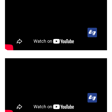
Lengua
de
Señas
Uruguaya
(LSU)
Lengua
de
Señas