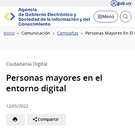
gub.uy
Agencia
de Gobierno Electrónico y
Abrir
Desplegar
Menú
Sociedad de la
Información y del
busc
Conocimiento
Ruta
Inicio
Comunicación
Campañas
Personas Mayores En El 
de
navegación
Ciudadanía Digital
Personas mayores en el
entorno digital
12/05/2022
Compartir