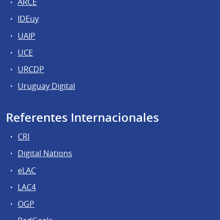
ARCE
IDEuy
UAIP
UCE
URCDP
Uruguay Digital
Referentes Internacionales
CRI
Digital Nations
eLAC
LAC4
OGP