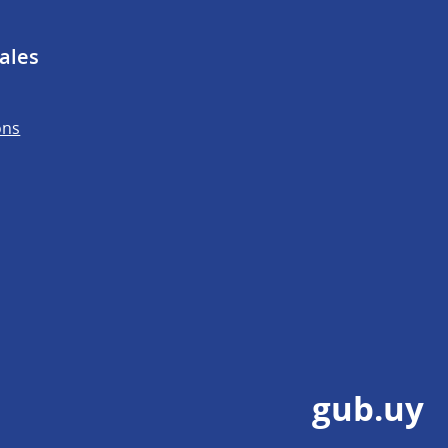
ales
ons
gub.uy