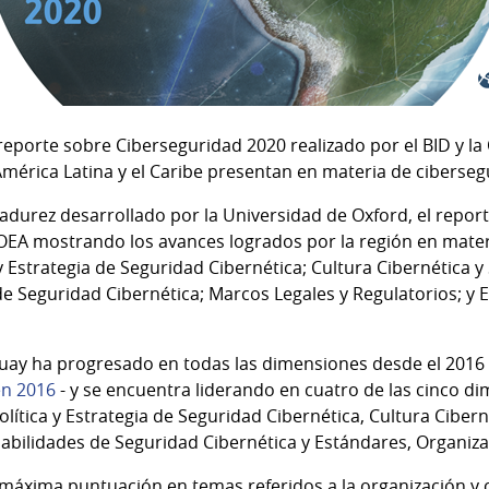
l reporte sobre Ciberseguridad 2020 realizado por el BID y la
mérica Latina y el Caribe presentan en materia de ciberseg
durez desarrollado por la Universidad de Oxford, el repor
OEA mostrando los avances logrados por la región en mater
y Estrategia de Seguridad Cibernética; Cultura Cibernética 
de Seguridad Cibernética; Marcos Legales y Regulatorios; y 
ay ha progresado en todas las dimensiones desde el 2016 -
en 2016
- y se encuentra liderando en cuatro de las cinco di
Política y Estrategia de Seguridad Cibernética, Cultura Ciber
abilidades de Seguridad Cibernética y Estándares, Organiza
a máxima puntuación en temas referidos a la organización y