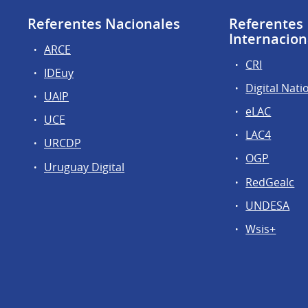
Referentes Nacionales
Referentes
Internacion
ARCE
CRI
IDEuy
Digital Nati
UAIP
eLAC
UCE
LAC4
URCDP
OGP
Uruguay Digital
RedGealc
UNDESA
Wsis+