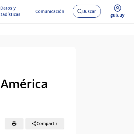
Datos y
Comunicación
Buscar
Abrir
stadísticas
Desplegar
gub.uy
buscador
menú
y
de
 América
Compartir