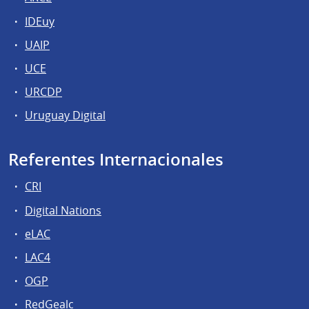
IDEuy
UAIP
UCE
URCDP
Uruguay Digital
Referentes Internacionales
CRI
Digital Nations
eLAC
LAC4
OGP
RedGealc