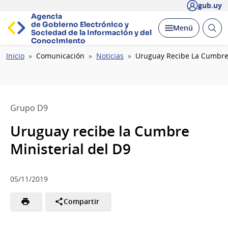
gub.uy
Agencia
de Gobierno Electrónico y
Abrir
Desplegar
Menú
Sociedad de la
Información y del
busc
Conocimiento
Ruta
Inicio
Comunicación
Noticias
Uruguay Recibe La Cumbre 
de
navegación
Grupo D9
Uruguay recibe la Cumbre
Ministerial del D9
05/11/2019
Compartir