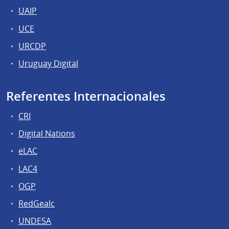
UAIP
UCE
URCDP
Uruguay Digital
Referentes Internacionales
CRI
Digital Nations
eLAC
LAC4
OGP
RedGealc
UNDESA