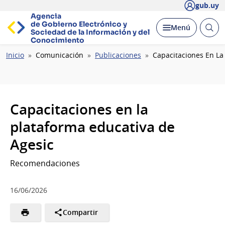
gub.uy
Agencia
de Gobierno Electrónico y
Abrir
Desplegar
Menú
Sociedad de la
Información y del
busc
Conocimiento
Ruta
Inicio
Comunicación
Publicaciones
Capacitaciones En La
de
navegación
Capacitaciones en la
plataforma educativa de
Agesic
Recomendaciones
16/06/2026
Compartir