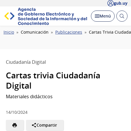
gub.uy
Agencia
de Gobierno Electrónico y
Abrir
Desplegar
Menú
Sociedad de la
Información y del
busc
Conocimiento
Ruta
Inicio
Comunicación
Publicaciones
Cartas Trivia Ciudada
de
navegación
Ciudadanía Digital
Cartas trivia Ciudadanía
Digital
Materiales didácticos
14/10/2024
Compartir