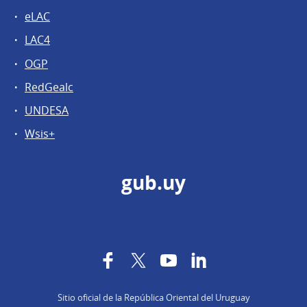
eLAC
LAC4
OGP
RedGealc
UNDESA
Wsis+
gub.uy
Facebook
Twitter
YouTube
LinkedIn
Sitio oficial de la República Oriental del Uruguay