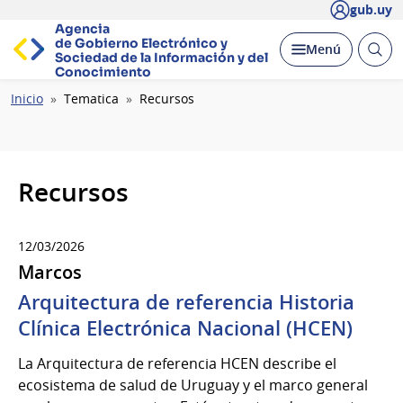
gub.uy
Agencia
de Gobierno Electrónico y
Abrir
Desplegar
Menú
Sociedad de la
Información y del
busc
Conocimiento
Ruta
Inicio
Tematica
Recursos
de
navegación
Recursos
12/03/2026
Marcos
Arquitectura de referencia Historia
Clínica Electrónica Nacional (HCEN)
La Arquitectura de referencia HCEN describe el
ecosistema de salud de Uruguay y el marco general