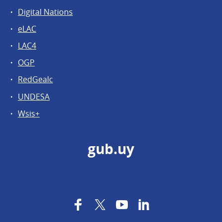
Digital Nations
eLAC
LAC4
OGP
RedGealc
UNDESA
Wsis+
gub.uy
Facebook
Twitter
YouTube
LinkedIn