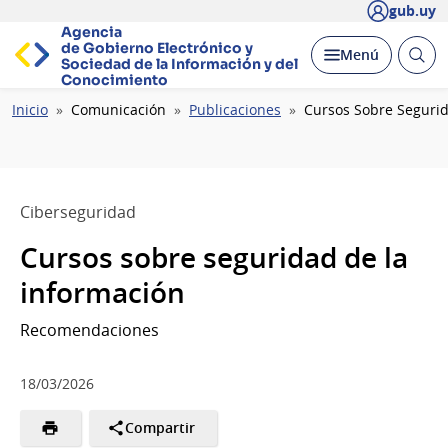
gub.uy
Agencia
de Gobierno Electrónico y
Abrir
Desplegar
Menú
Sociedad de la
Información y del
busc
Conocimiento
Ruta
Inicio
Comunicación
Publicaciones
Cursos Sobre Segurid
de
navegación
Ciberseguridad
Cursos sobre seguridad de la
información
Recomendaciones
18/03/2026
Compartir