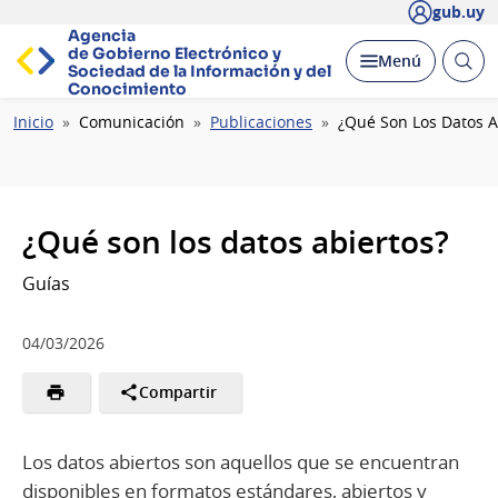
gub.uy
Agencia
de Gobierno Electrónico y
Abrir
Desplegar
Menú
Sociedad de la
Información y del
busc
Conocimiento
Ruta
Inicio
Comunicación
Publicaciones
¿Qué Son Los Datos A
de
navegación
¿Qué son los datos abiertos?
Guías
04/03/2026
Compartir
Los datos abiertos son aquellos que se encuentran
disponibles en formatos estándares, abiertos y