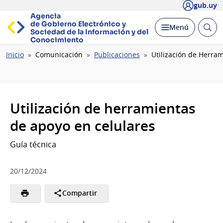
gub.uy
Agencia
de Gobierno Electrónico y
Abrir
Desplegar
Menú
Sociedad de la
Información y del
busc
Conocimiento
Ruta
Inicio
Comunicación
Publicaciones
Utilización de Herra
de
navegación
Utilización de herramientas
de apoyo en celulares
Guía técnica
20/12/2024
Compartir