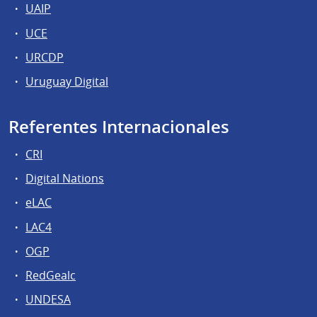
UAIP
UCE
URCDP
Uruguay Digital
Referentes Internacionales
CRI
Digital Nations
eLAC
LAC4
OGP
RedGealc
UNDESA