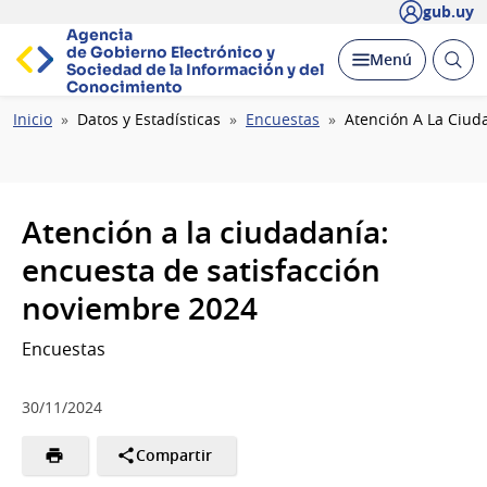
gub.uy
Agencia
de Gobierno Electrónico y
Abrir
Desplegar
Menú
Sociedad de la
Información y del
busc
Conocimiento
Ruta
Inicio
Datos y Estadísticas
Encuestas
Atención A La Ciud
de
navegación
Atención a la ciudadanía:
encuesta de satisfacción
noviembre 2024
Encuestas
30/11/2024
Compartir