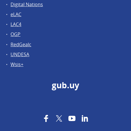
Digital Nations
eLAC
LAC4
OGP
RedGealc
UNDESA
Wsis+
gub.uy
Facebook
Twitter
YouTube
LinkedIn