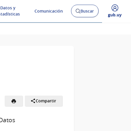
Datos y
Comunicación
Buscar
Abrir
stadísticas
Desplegar
gub.uy
buscador
menú
y
de
Compartir
 Datos