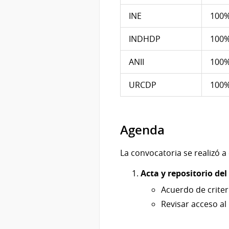
INE
100
INDHDP
100
ANII
100
URCDP
100
Agenda
La convocatoria se realizó a 
Acta y repositorio del
Acuerdo de criter
Revisar acceso a