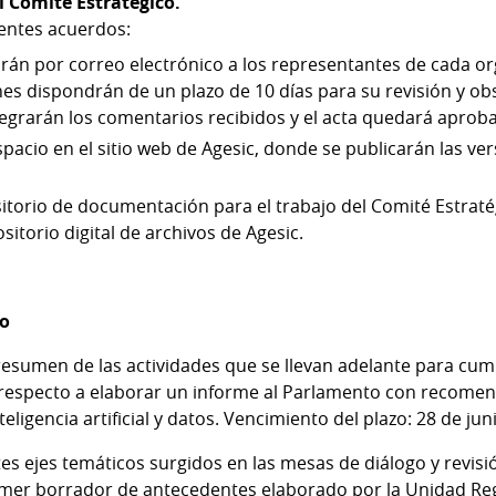
el Comité Estratégico.
ientes acuerdos:
arán por correo electrónico a los representantes de cada o
nes dispondrán de un plazo de 10 días para su revisión y o
tegrarán los comentarios recibidos y el acta quedará aprob
pacio en el sitio web de Agesic, donde se publicarán las ver
itorio de documentación para el trabajo del Comité Estraté
sitorio digital de archivos de Agesic.
to
esumen de las actividades que se llevan adelante para cump
2, respecto a elaborar un informe al Parlamento con recome
nteligencia artificial y datos. Vencimiento del plazo: 28 de jun
es ejes temáticos surgidos en las mesas de diálogo y revisi
imer borrador de antecedentes elaborado por la Unidad Re