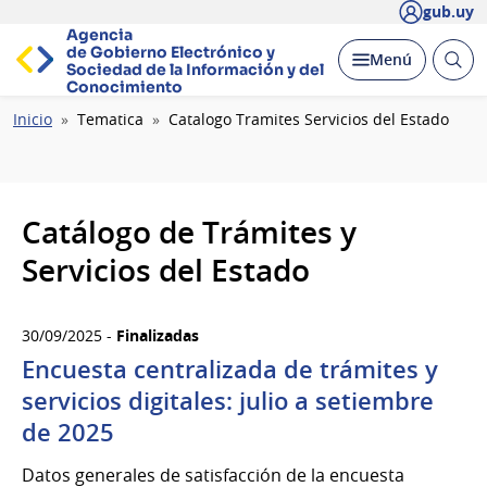
gub.uy
Agencia
de Gobierno Electrónico y
Abrir
Desplegar
Menú
Sociedad de la
Información y del
busc
Conocimiento
Ruta
Inicio
Tematica
Catalogo Tramites Servicios del Estado
de
navegación
Catálogo de Trámites y
Servicios del Estado
30/09/2025 -
Finalizadas
Encuesta centralizada de trámites y
servicios digitales: julio a setiembre
de 2025
Datos generales de satisfacción de la encuesta