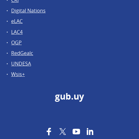
Digital Nations
eLAC
LAC4
OGP
RedGealc
UNDESA
Wsis+
gub.uy
Facebook
Twitter
YouTube
LinkedIn