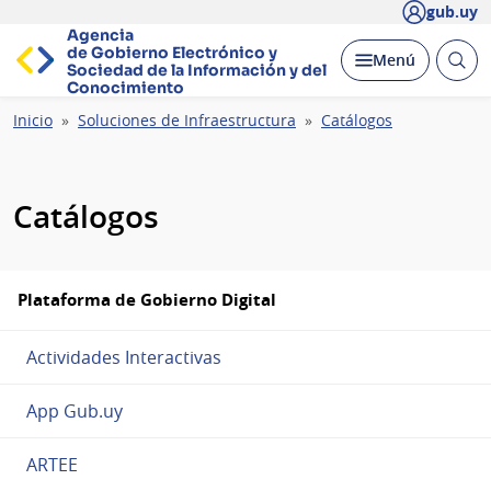
gub.uy
Agencia
de Gobierno Electrónico y
Abrir
Desplegar
Menú
Sociedad de la
Información y del
busc
Conocimiento
Ruta
Inicio
Soluciones de Infraestructura
Catálogos
de
navegación
Catálogos
Plataforma de Gobierno Digital
Actividades Interactivas
App Gub.uy
ARTEE