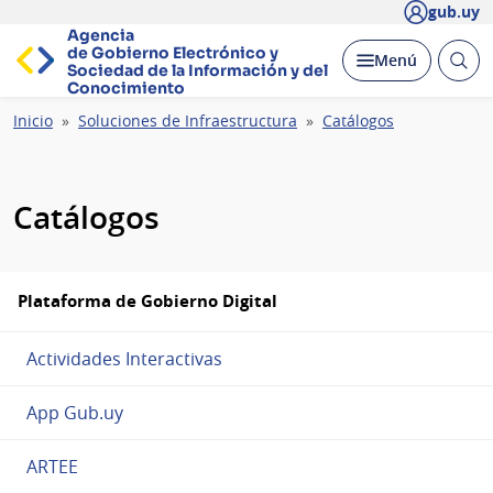
gub.uy
Agencia
de Gobierno Electrónico y
Abrir
Desplegar
Menú
Sociedad de la
Información y del
busc
Conocimiento
Ruta
Inicio
Soluciones de Infraestructura
Catálogos
de
navegación
Catálogos
Plataforma de Gobierno Digital
Actividades Interactivas
App Gub.uy
ARTEE