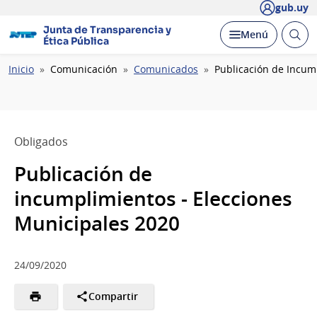
gub.uy
Junta de Transparencia y
Abrir
Desplegar
Menú
Ética Pública
busc
Ruta
Inicio
Comunicación
Comunicados
Publicación de Incum
de
navegación
Obligados
Publicación de
incumplimientos - Elecciones
Municipales 2020
24/09/2020
Compartir