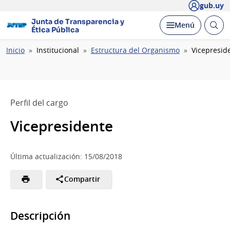
gub.uy
Junta de Transparencia y
Abrir
Desplegar
Menú
Ética Pública
busc
Ruta
Inicio
Institucional
Estructura del Organismo
Vicepresid
de
navegación
Perfil del cargo
Vicepresidente
Última actualización: 15/08/2018
Compartir
Descripción