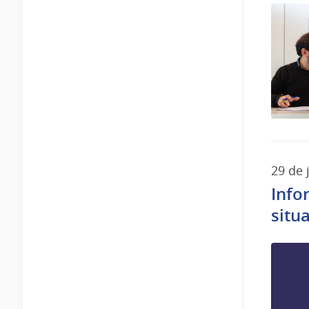
29 de 
Info
situ