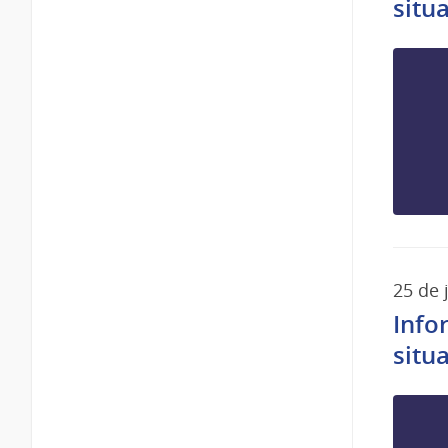
situ
25 de 
Info
situ