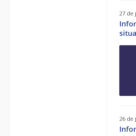
27 de 
Info
situ
26 de 
Info