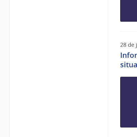
28 de 
Info
situ