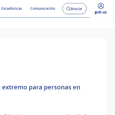
 Estadísticas
Comunicación
Buscar
Abrir
Desplegar
gub.uy
buscador
menú
y
de
ío extremo para personas en