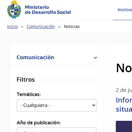
Ministerio
Institu
de Desarrollo Social
Ruta
Inicio
Comunicación
Noticias
de
navegación
Comunicación
No
Filtros
2 de j
Temáticas:
Info
situ
Año de publicación: