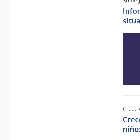
30 de 
Info
situ
Crece 
Crec
niño