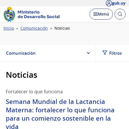
gub.uy
Ministerio
Abrir
Desplegar
Menú
de Desarrollo Social
busc
Ruta
Inicio
Comunicación
Noticias
de
navegación
Comunicación
Filtros
Noticias
Fortalecer lo que funciona
Semana Mundial de la Lactancia
Materna: fortalecer lo que funciona
para un comienzo sostenible en la
vida