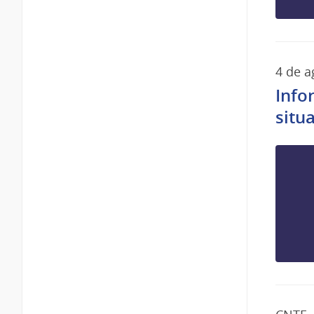
4 de a
Info
situ