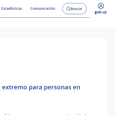
 Estadísticas
Comunicación
Buscar
Abrir
Desplegar
gub.uy
buscador
menú
y
de
ío extremo para personas en