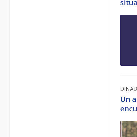
situ
DINAD
Un a
encu