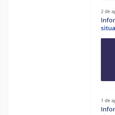
2 de a
Info
situ
1 de a
Info