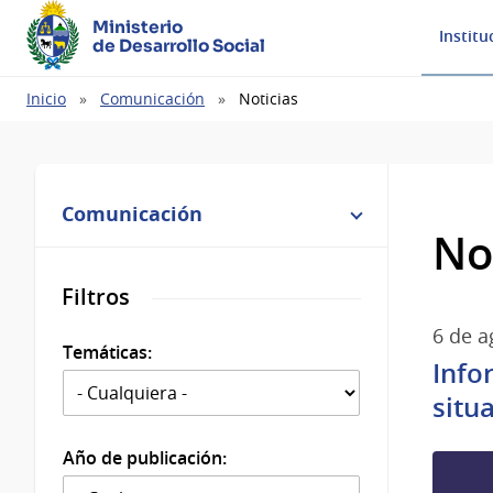
Ministerio
Institu
de Desarrollo Social
Ruta
Inicio
Comunicación
Noticias
de
navegación
Comunicación
No
Filtros
6 de a
Temáticas:
Info
situ
Año de publicación: