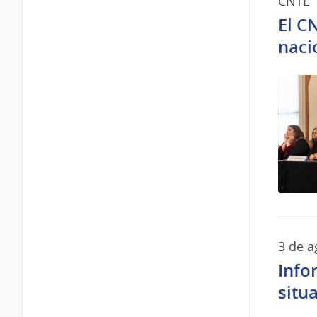
CNTE
El C
naci
3 de a
Info
situ