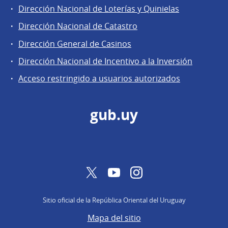
Áreas
Dirección Nacional de Loterías y Quinielas
de
Dirección Nacional de Catastro
la
Dirección
Dirección General de Casinos
General
Dirección Nacional de Incentivo a la Inversión
de
Acceso restringido a usuarios autorizados
Secretaría
gub.uy
Twitter
YouTube
Instagram
Sitio oficial de la República Oriental del Uruguay
Mapa del sitio