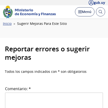
gub.uy
Ministerio
Abrir
Desplegar
Menú
de Economía y Finanzas
busc
Ruta
Inicio
Sugerir Mejoras Para Este Sitio
de
navegación
Reportar errores o sugerir
mejoras
Todos los campos indicados con * son obligatorios
Comentario: *