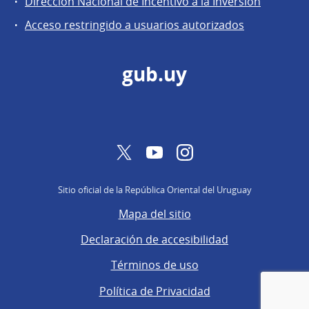
Dirección Nacional de Incentivo a la Inversión
de
Acceso restringido a usuarios autorizados
Secretaría
gub.uy
Twitter
YouTube
Instagram
Sitio oficial de la República Oriental del Uruguay
Mapa del sitio
Declaración de accesibilidad
Términos de uso
Política de Privacidad