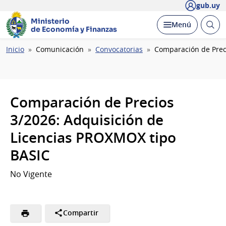
gub.uy
Ministerio
Abrir
Desplegar
Menú
de Economía y Finanzas
busc
Ruta
Inicio
Comunicación
Convocatorias
Comparación de Prec
de
navegación
Comparación de Precios
3/2026: Adquisición de
Licencias PROXMOX tipo
BASIC
No Vigente
Compartir