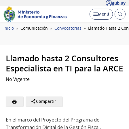
gub.uy
Ministerio
Abrir
Desplegar
Menú
de Economía y Finanzas
busc
Ruta
Inicio
Comunicación
Convocatorias
Llamado Hasta 2 Cons
de
navegación
Llamado hasta 2 Consultores
Especialista en TI para la ARCE
No Vigente
Compartir
En el marco del Proyecto del Programa de
Transformación Digital de la Gestión Fiscal,