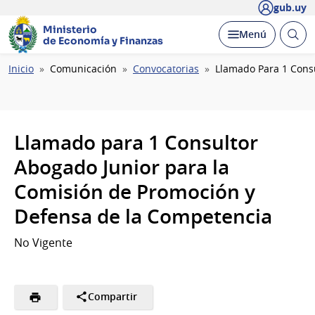
gub.uy
Ministerio
Abrir
Desplegar
Menú
de Economía y Finanzas
busc
Ruta
Inicio
Comunicación
Convocatorias
Llamado Para 1 Cons
de
navegación
Llamado para 1 Consultor
Abogado Junior para la
Comisión de Promoción y
Defensa de la Competencia
No Vigente
Compartir