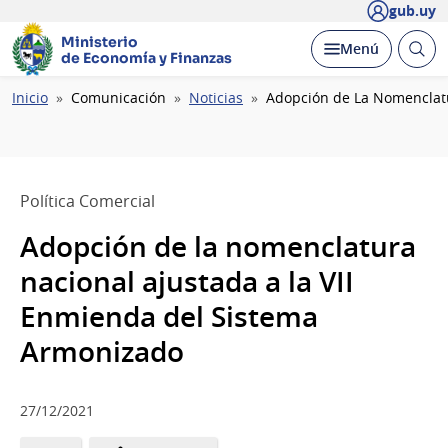
gub.uy
Ministerio
Abrir
Desplegar
Menú
de Economía y Finanzas
busc
Ruta
Inicio
Comunicación
Noticias
Adopción de La Nomenclatu
de
navegación
Política Comercial
Adopción de la nomenclatura
nacional ajustada a la VII
Enmienda del Sistema
Armonizado
27/12/2021