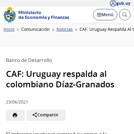
gub.uy
Ministerio
Abrir
Desplegar
Menú
de Economía y Finanzas
busc
Ruta
Inicio
Comunicación
Noticias
CAF: Uruguay Respalda Al
de
navegación
Banco de Desarrollo
CAF: Uruguay respalda al
colombiano Díaz-Granados
23/06/2021
Compartir
El gobierno uruguayo expresó su apoyo a la