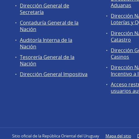
de
Aduanas
Dirección General de
la
Secretaría
Dirección N
Dirección
Loterías y Q
Contaduría General de la
General
Nación
de
Dirección N
Secretaría
Catastro
Auditoría Interna de la
Nación
Dirección G
Casinos
Tesorería General de la
Nación
Dirección N
Incentivo a 
Dirección General Impositiva
Acceso rest
usuarios au
Sitio oficial de la República Oriental del Uruguay
Mapa del sitio