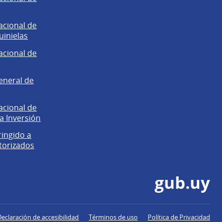
acional de
uinielas
acional de
eneral de
acional de
la Inversión
ringido a
torizados
gub.uy
Declaración de accesibilidad
Términos de uso
Política de Privacidad