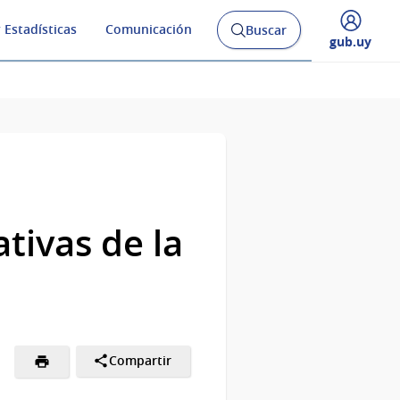
 Estadísticas
Comunicación
Buscar
Abrir
Desplegar
gub.uy
buscador
menú
y
de
tivas de la
Compartir