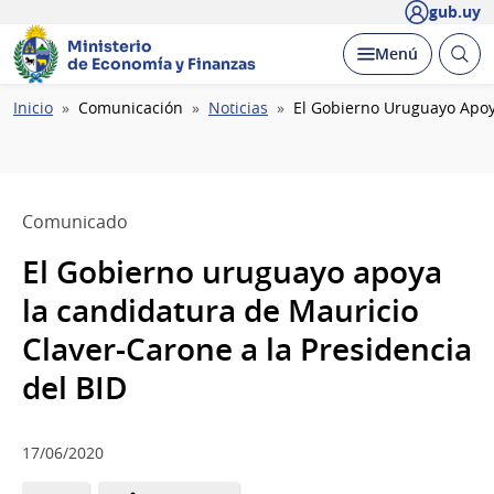
gub.uy
Ministerio
Abrir
Desplegar
Menú
de Economía y Finanzas
busc
Ruta
Inicio
Comunicación
Noticias
El Gobierno Uruguayo Apoy
de
navegación
Comunicado
El Gobierno uruguayo apoya
la candidatura de Mauricio
Claver-Carone a la Presidencia
del BID
17/06/2020