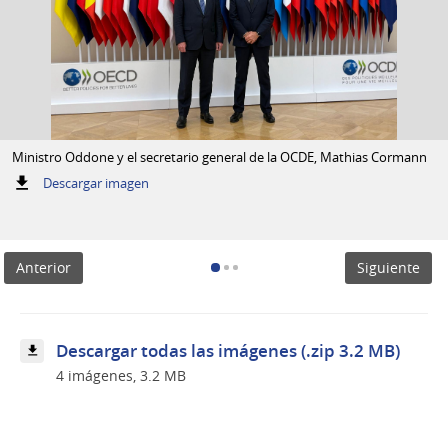
Ministro Oddone y el secretario general de la OCDE, Mathias Cormann
:
Descargar imagen
Ministro
Oddone
y
el
Anterior
Siguiente
secretario
general
de
la
OCDE,
Descargar todas las imágenes (.zip 3.2 MB)
Mathias
4 imágenes, 3.2 MB
Cormann