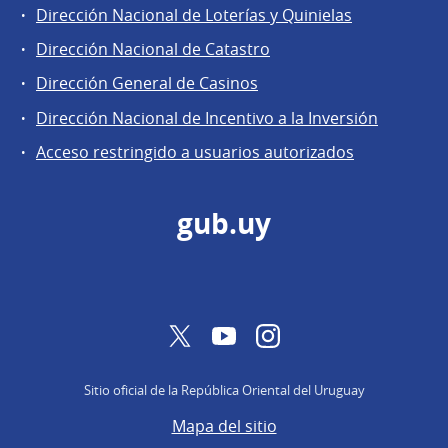
Áreas
Dirección Nacional de Loterías y Quinielas
de
Dirección Nacional de Catastro
la
Dirección
Dirección General de Casinos
General
Dirección Nacional de Incentivo a la Inversión
de
Acceso restringido a usuarios autorizados
Secretaría
gub.uy
Twitter
YouTube
Instagram
Sitio oficial de la República Oriental del Uruguay
Mapa del sitio