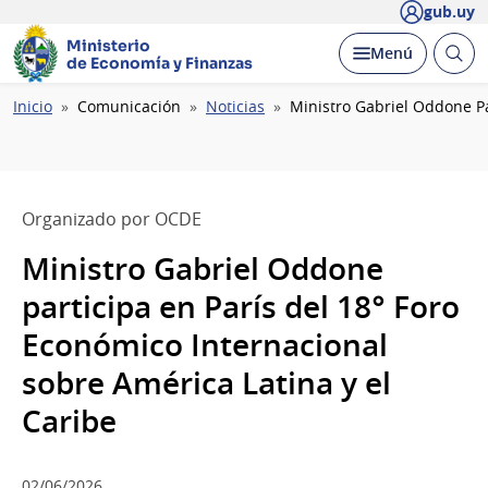
gub.uy
Ministerio
Abrir
Desplegar
Menú
de Economía y Finanzas
busc
Ruta
Inicio
Comunicación
Noticias
Ministro Gabriel Oddone Pa
de
navegación
Organizado por OCDE
Ministro Gabriel Oddone
participa en París del 18° Foro
Económico Internacional
sobre América Latina y el
Caribe
02/06/2026