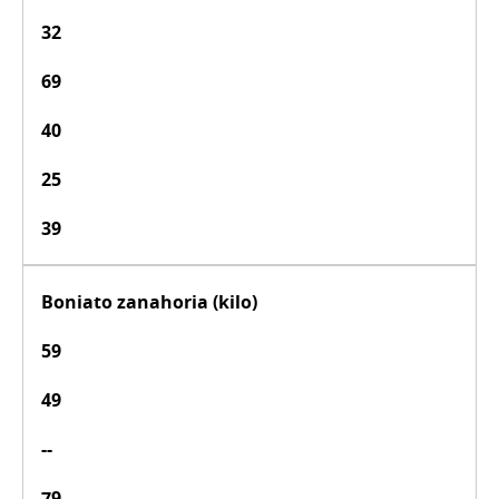
32
69
40
25
39
Boniato zanahoria (kilo)
59
49
--
79