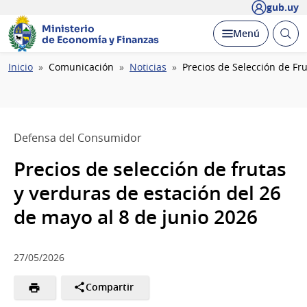
gub.uy
Ministerio
Abrir
Desplegar
Menú
de Economía y Finanzas
busc
Ruta
Inicio
Comunicación
Noticias
Precios de Selección de Fr
de
navegación
Defensa del Consumidor
Precios de selección de frutas
y verduras de estación del 26
de mayo al 8 de junio 2026
27/05/2026
Compartir