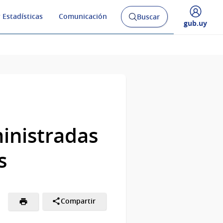
 Estadísticas
Comunicación
Buscar
Abrir
Desplegar
gub.uy
buscador
menú
y
de
inistradas
s
Compartir