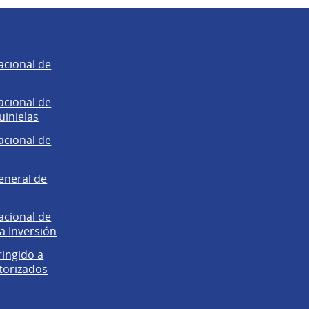
acional de
acional de
uinielas
acional de
eneral de
acional de
la Inversión
ringido a
torizados