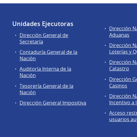
Unidades Ejecutoras
Áreas
Dirección N
de
Aduanas
Dirección General de
la
Secretaría
Dirección N
Dirección
Loterías y Q
Contaduría General de la
General
Nación
de
Dirección N
Secretaría
Catastro
Auditoría Interna de la
Nación
Dirección G
Casinos
Tesorería General de la
Nación
Dirección N
Incentivo a 
Dirección General Impositiva
Acceso rest
usuarios au