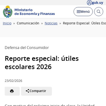
gub.uy
Ministerio
Abrir
Desplegar
Menú
de Economía y Finanzas
busc
Ruta
Inicio
Comunicación
Noticias
Reporte Especial: Útiles Es
de
navegación
Defensa del Consumidor
Reporte especial: útiles
escolares 2026
23/02/2026
Compartir
Con motivo del próximo inicio de clase, la Unidad