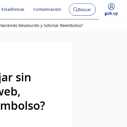
 Estadísticas
Comunicación
Buscar
Abrir
Desplegar
gub.uy
buscador
menú
y
de
Haciendo Devolución y Solicitar Reembolso?
ar sin
web,
eembolso?