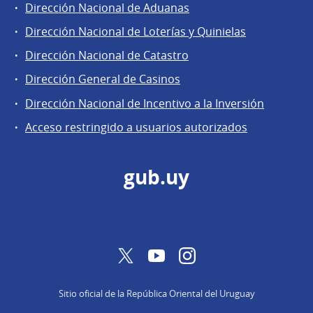
Dirección Nacional de Aduanas
Áreas
Dirección Nacional de Loterías y Quinielas
de
Dirección Nacional de Catastro
la
Dirección
Dirección General de Casinos
General
Dirección Nacional de Incentivo a la Inversión
de
Acceso restringido a usuarios autorizados
Secretaría
gub.uy
Twitter
YouTube
Instagram
Sitio oficial de la República Oriental del Uruguay