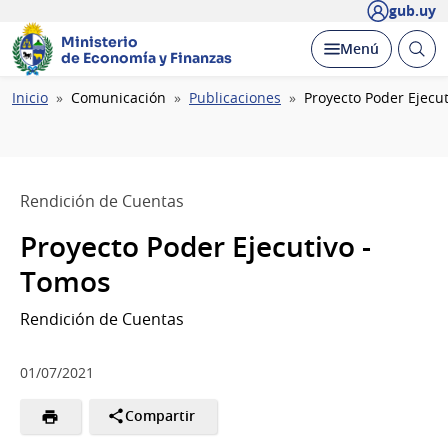
gub.uy
Ministerio
Abrir
Desplegar
Menú
de Economía y Finanzas
busc
Ruta
Inicio
Comunicación
Publicaciones
Proyecto Poder Ejecu
de
navegación
Rendición de Cuentas
Proyecto Poder Ejecutivo -
Tomos
Rendición de Cuentas
01/07/2021
Compartir