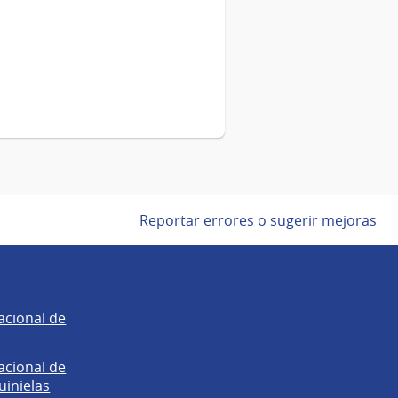
Reportar errores o sugerir mejoras
acional de
acional de
uinielas