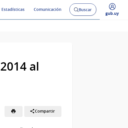
 Estadísticas
Comunicación
Buscar
Abrir
Desplegar
gub.uy
buscador
menú
y
de
/2014 al
Compartir