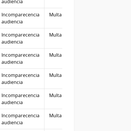
audiencia
Incomparecencia
Multa
10
20/04
audiencia
Incomparecencia
Multa
10
08/12
audiencia
Incomparecencia
Multa
20
06/10
audiencia
Incomparecencia
Multa
10
03/05
audiencia
Incomparecencia
Multa
30
31/10
audiencia
Incomparecencia
Multa
10
01/12
audiencia