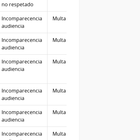
no respetado
Incomparecencia
Multa
50
23/06
audiencia
Incomparecencia
Multa
50
23/02
audiencia
Incomparecencia
Multa
10
11/09
audiencia
Incomparecencia
Multa
10
13/20
audiencia
Incomparecencia
Multa
10
27/12
audiencia
Incomparecencia
Multa
10
27/03