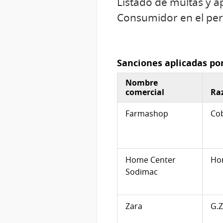
Listado de multas y a
Consumidor en el per
Sanciones aplicadas po
Nombre
comercial
Ra
Farmashop
Co
Home Center
Ho
Sodimac
Zara
G.