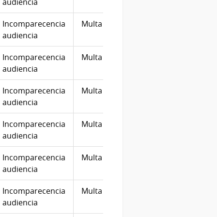
audiencia
Incomparecencia
Multa
50
28/12
audiencia
Incomparecencia
Multa
10
06/02
audiencia
Incomparecencia
Multa
10
20/01
audiencia
Incomparecencia
Multa
10
28/12
audiencia
Incomparecencia
Multa
10
24/02
audiencia
Incomparecencia
Multa
10
23/02
audiencia