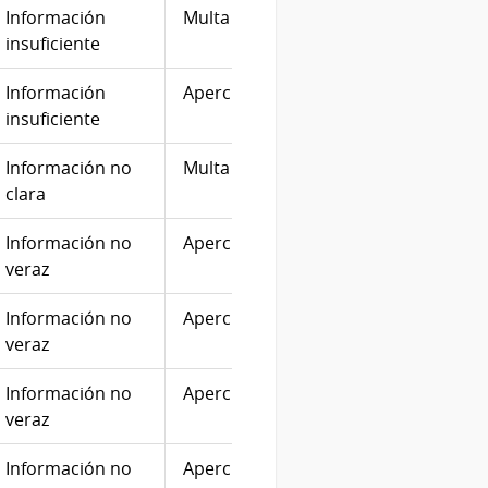
Información
Multa
100
13/11
insuficiente
Información
Apercibimiento
09/11
insuficiente
Información no
Multa
50
05/06
clara
Información no
Apercibimiento
07/12
veraz
Información no
Apercibimiento
07/12
veraz
Información no
Apercibimiento
27/12
veraz
Información no
Apercibimiento
23/11