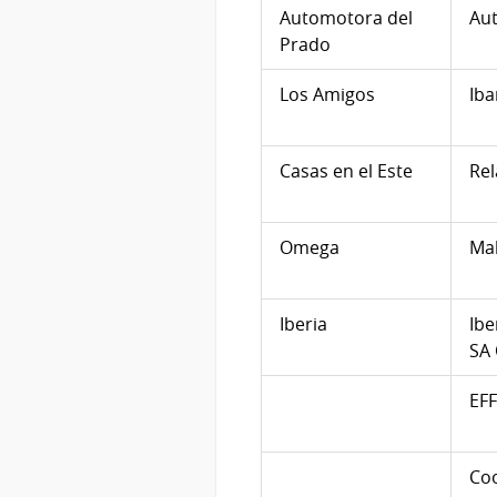
Automotora del
Au
Prado
Los Amigos
Iba
Casas en el Este
Re
Omega
Ma
Iberia
Ibe
SA
EF
Coo