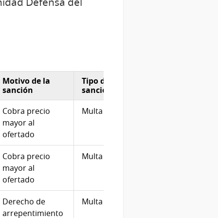
nidad Defensa del
Motivo de la
Tipo de
Monto
Fecha
sanción
sanción
en UR
resol
Cobra precio
Multa
70
08/12
mayor al
ofertado
Cobra precio
Multa
160
07/12
mayor al
ofertado
Derecho de
Multa
100
12/09
arrepentimiento