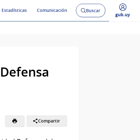
 Estadísticas
Comunicación
Buscar
Abrir
Desplegar
gub.uy
buscador
menú
y
de
 Defensa
Compartir