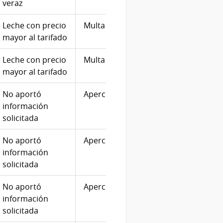
veraz
Leche con precio
Multa
21/08
mayor al tarifado
Leche con precio
Multa
13/11
mayor al tarifado
No aportó
Apercibimiento
13/01
información
solicitada
No aportó
Apercibimiento
28/12
información
solicitada
No aportó
Apercibimiento
07/12
información
solicitada