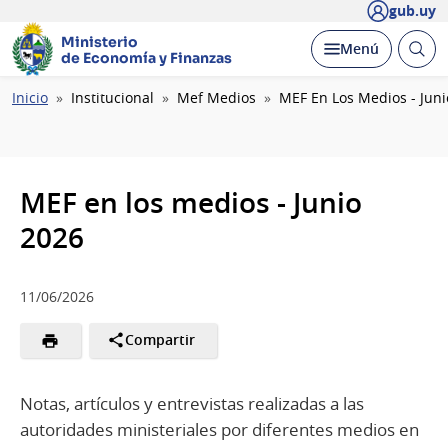
gub.uy
Ministerio
Abrir
Desplegar
Menú
de Economía y Finanzas
busc
Ruta
Inicio
Institucional
Mef Medios
MEF En Los Medios - Juni
de
navegación
MEF en los medios - Junio
2026
11/06/2026
Compartir
Notas, artículos y entrevistas realizadas a las
autoridades ministeriales por diferentes medios en