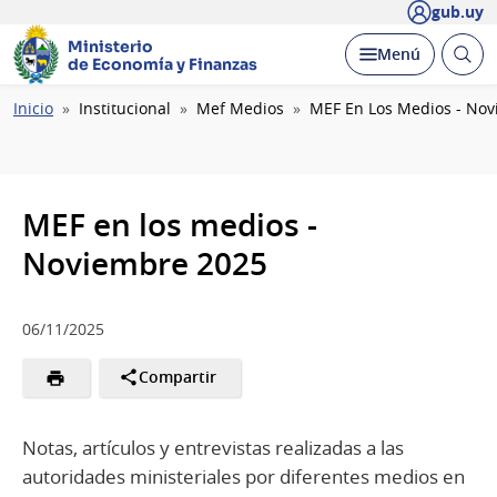
gub.uy
Ministerio
Abrir
Desplegar
Menú
de Economía y Finanzas
busc
Ruta
Inicio
Institucional
Mef Medios
MEF En Los Medios - No
de
navegación
MEF en los medios -
Noviembre 2025
06/11/2025
Compartir
Notas, artículos y entrevistas realizadas a las
autoridades ministeriales por diferentes medios en