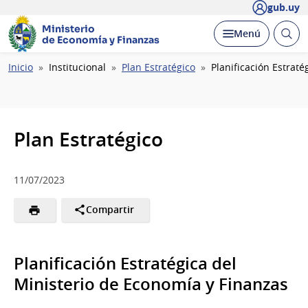
gub.uy
Ministerio
Abrir
Desplegar
Menú
de Economía y Finanzas
busc
Ruta
Inicio
Institucional
Plan Estratégico
Planificación Estrat
de
navegación
Plan Estratégico
11/07/2023
Compartir
Planificación Estratégica del
Ministerio de Economía y Finanzas