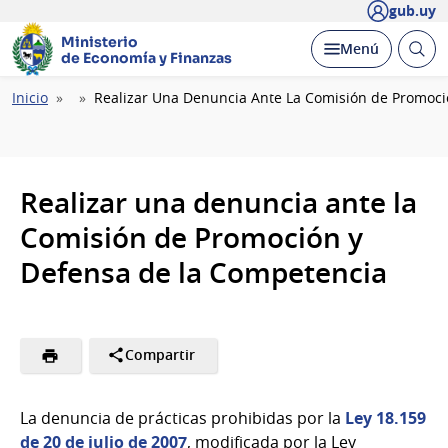
gub.uy
Ministerio
Abrir
Desplegar
Menú
de Economía y Finanzas
busc
Ruta
Inicio
Realizar Una Denuncia Ante La Comisión de Promoc
de
navegación
Realizar una denuncia ante la
Comisión de Promoción y
Defensa de la Competencia
Compartir
La denuncia de prácticas prohibidas por la
Ley 18.159
de 20 de julio de 2007
,
modificada por la Ley