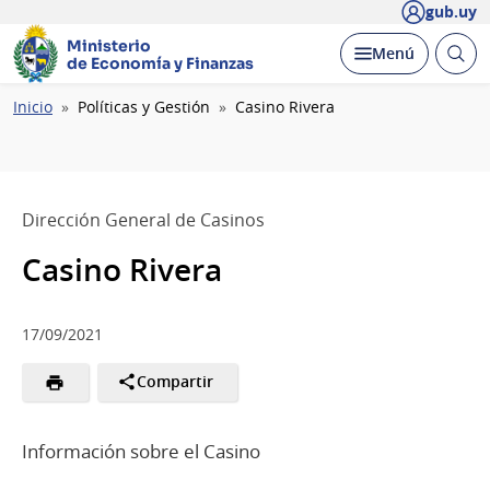
gub.uy
Ministerio
Abrir
Desplegar
Menú
de Economía y Finanzas
busc
Ruta
Inicio
Políticas y Gestión
Casino Rivera
de
navegación
Dirección General de Casinos
Casino Rivera
17/09/2021
Compartir
Información sobre el Casino