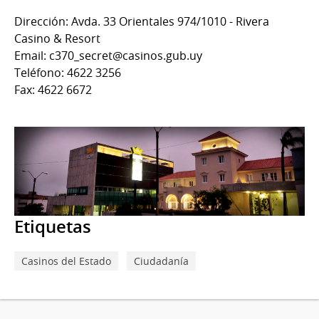
Dirección: Avda. 33 Orientales 974/1010 - Rivera
Casino & Resort
Email: c370_secret@casinos.gub.uy
Teléfono: 4622 3256
Fax: 4622 6672
Etiquetas
Casinos del Estado
Ciudadanía