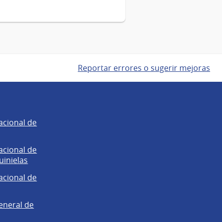
Reportar errores o sugerir mejoras
acional de
acional de
uinielas
acional de
eneral de