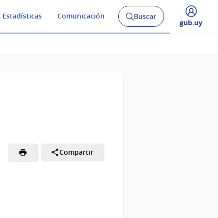
 Estadísticas
Comunicación
Buscar
Abrir
Desplegar
gub.uy
buscador
menú
y
de
Compartir