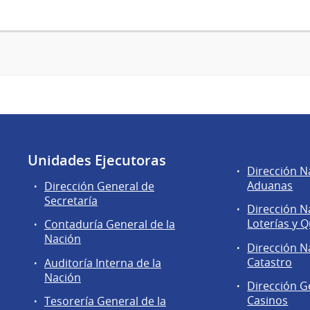
Unidades Ejecutoras
Áreas
Dirección N
de
Aduanas
Dirección General de
la
Secretaría
Dirección N
Dirección
Loterías y Q
Contaduría General de la
General
Nación
de
Dirección N
Secretaría
Catastro
Auditoría Interna de la
Nación
Dirección G
Casinos
Tesorería General de la