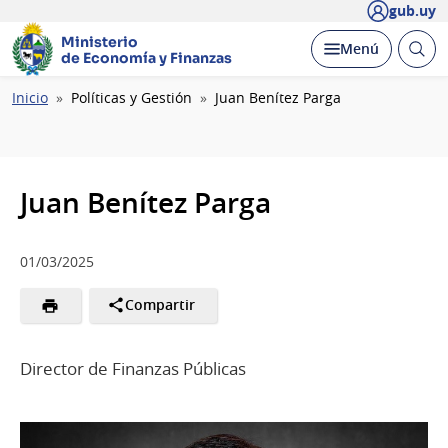
gub.uy
Ministerio
Abrir
Desplegar
Menú
de Economía y Finanzas
busc
Ruta
Inicio
Políticas y Gestión
Juan Benítez Parga
de
navegación
Juan Benítez Parga
01/03/2025
Compartir
Director de Finanzas Públicas